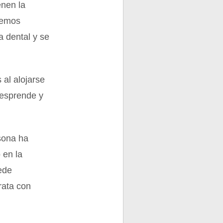
enen la
remos
a dental y se
 al alojarse
 desprende y
sona ha
 en la
ede
rata con