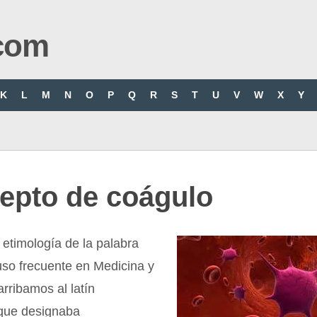
com
K
L
M
N
O
P
Q
R
S
T
U
V
W
X
Y
epto de coágulo
etimología de la palabra
uso frecuente en Medicina y
arribamos al latín
que designaba