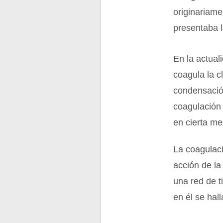
originariam
presentaba l
En la actual
coagula la c
condensació
coagulación 
en cierta m
La coagulaci
acción de la
una red de t
en él se hal