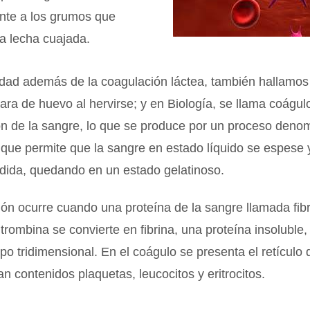
ente a los grumos que
a lecha cuajada.
idad además de la coagulación láctea, también hallamos
lara de huevo al hervirse; y en Biología, se llama coágulo
n de la sangre, lo que se produce por un proceso deno
que permite que la sangre en estado líquido se espese y
edida, quedando en un estado gelatinoso.
ón ocurre cuando una proteína de la sangre llamada fib
 trombina se convierte en fibrina, una proteína insoluble
ipo tridimensional. En el coágulo se presenta el retículo d
lan contenidos plaquetas, leucocitos y eritrocitos.