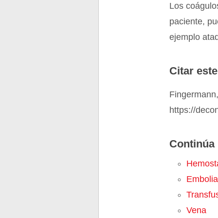
Los coágulos
paciente, pu
ejemplo ataq
Citar este
Fingermann, 
https://deco
Continúa 
Hemost
Embolia
Transfu
Vena