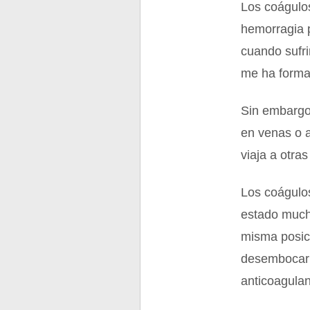
Los coágulos
hemorragia 
cuando sufri
me ha formad
Sin embargo,
en venas o a
viaja a otra
Los coágulo
estado much
misma posic
desembocar 
anticoagulan