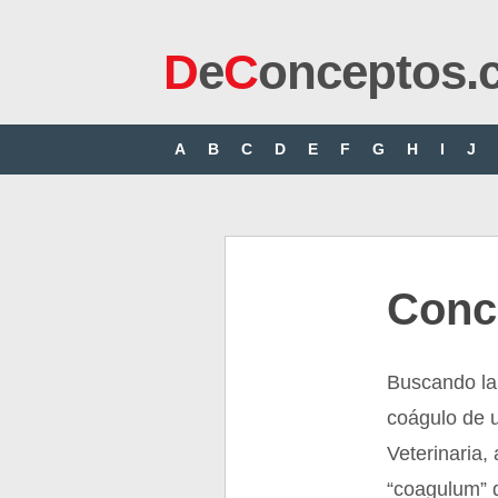
D
e
C
onceptos.
A
B
C
D
E
F
G
H
I
J
Conc
Buscando la 
coágulo de 
Veterinaria, 
“coagulum” 