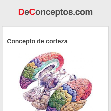
D
e
C
onceptos.com
Concepto de corteza