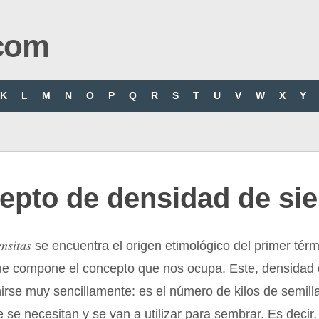
com
K
L
M
N
O
P
Q
R
S
T
U
V
W
X
Y
epto de densidad de si
ensitas
se encuentra el origen etimológico del primer térm
ue compone el concepto que nos ocupa. Este, densidad 
nirse muy sencillamente: es el número de kilos de semill
 se necesitan y se van a utilizar para sembrar. Es decir,