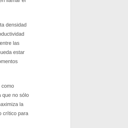
n llamar el
cta densidad
oductividad
entre las
 pueda estar
momentos
s como
a que no sólo
aximiza la
 crítico para