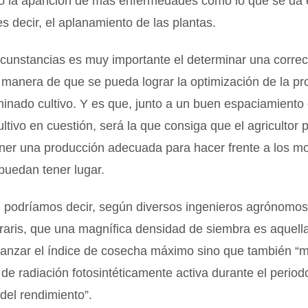
o la aparición de más enfermedades como lo que se da e
 decir, el aplanamiento de las plantas.
rcunstancias es muy importante el determinar una corre
 manera de que se pueda lograr la optimización de la pr
inado cultivo. Y es que, junto a un buen espaciamiento 
cultivo en cuestión, será la que consiga que el agricultor
tener una producción adecuada para hacer frente a los 
 puedan tener lugar.
, podríamos decir, según diversos ingenieros agrónomo
raris, que una magnífica densidad de siembra es aquell
canzar el índice de cosecha máximo sino que también “m
 de radiación fotosintéticamente activa durante el periodo
 del rendimiento”.