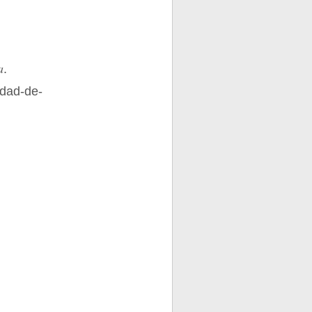
a
.
idad-de-