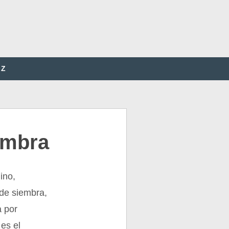
Z
embra
ino,
de siembra,
a por
 es el