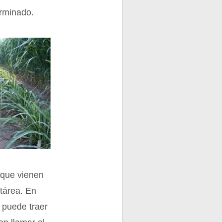
erminado.
s que vienen
ctárea. En
 puede traer