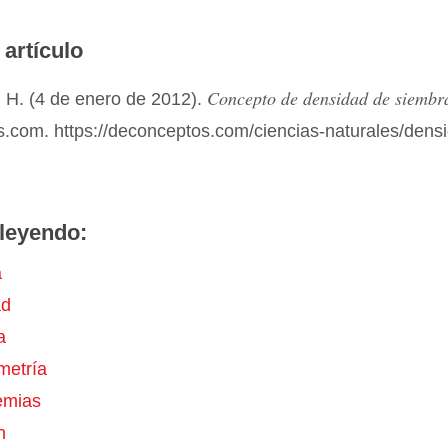
 artículo
Concepto de densidad de siembr
 H. (4 de enero de 2012).
.com. https://deconceptos.com/ciencias-naturales/dens
leyendo:
a
ad
a
metría
emias
n