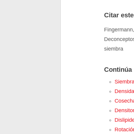
Citar este
Fingermann,
Deconceptos
siembra
Continúa 
Siembr
Densid
Cosech
Densito
Dislipid
Rotació