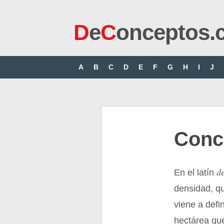
D
e
C
onceptos.
A
B
C
D
E
F
G
H
I
J
Conc
d
En el latín
densidad, q
viene a defi
hectárea que