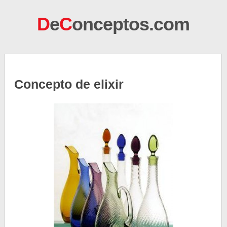
D
e
C
onceptos.com
Concepto de elixir