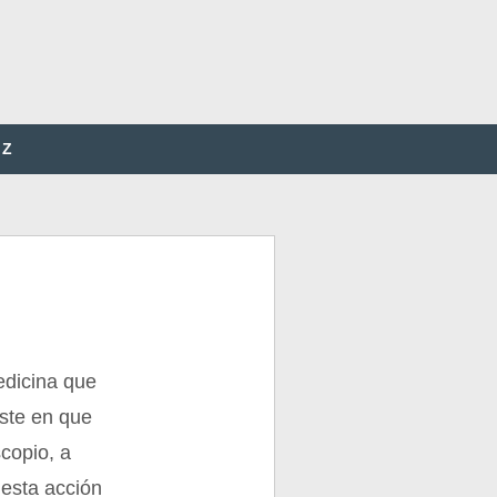
Z
edicina que
iste en que
copio, a
 esta acción