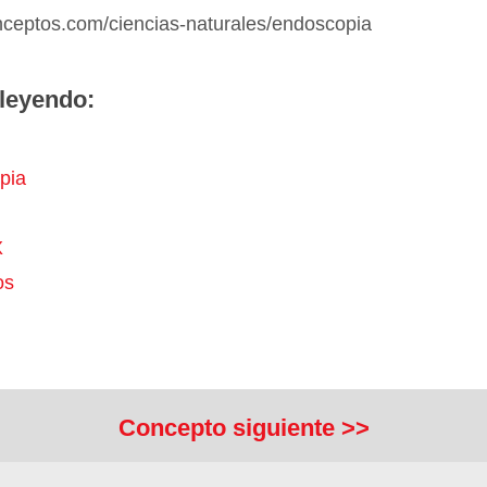
onceptos.com/ciencias-naturales/endoscopia
leyendo:
pia
X
os
Concepto siguiente >>