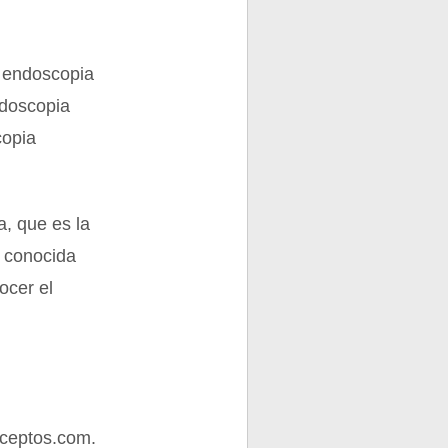
a endoscopia
ndoscopia
copia
a, que es la
a conocida
ocer el
ceptos.com.