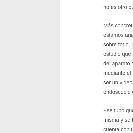
no es otro q
Más concret
estamos ana
sobre todo, p
estudio que 
del aparato 
mediante el
ser un vide
endoscopio d
Ese tubo que
misma y se t
cuenta con u