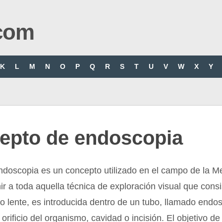
com
K
L
M
N
O
P
Q
R
S
T
U
V
W
X
Y
epto de endoscopia
ndoscopia es un concepto utilizado en el campo de la M
nir a toda aquella técnica de exploración visual que cons
 lente, es introducida dentro de un tubo, llamado endos
 orificio del organismo, cavidad o incisión. El objetivo de