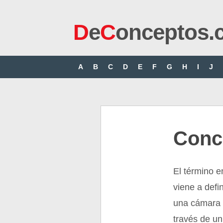
D
e
C
onceptos.
A
B
C
D
E
F
G
H
I
J
Conc
El término e
viene a defi
una cámara o
través de un