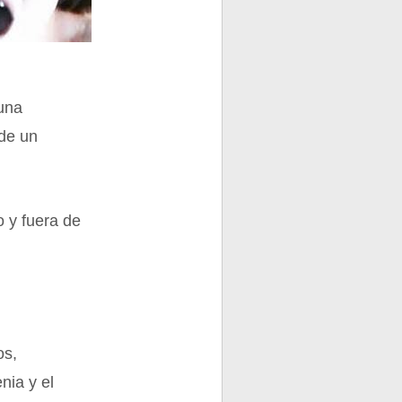
 una
 de un
o y fuera de
os,
nia y el