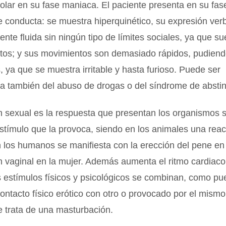
polar en su fase maniaca. El paciente presenta en su fa
e conducta: se muestra hiperquinético, su expresión ver
te fluida sin ningún tipo de límites sociales, ya que sue
ritos; y sus movimientos son demasiado rápidos, pudiend
s, ya que se muestra irritable y hasta furioso. Puede ser
a también del abuso de drogas o del síndrome de abstin
ón sexual es la respuesta que presentan los organismos
stímulo que la provoca, siendo en los animales una rea
En los humanos se manifiesta con la erección del pene en
ón vaginal en la mujer. Además aumenta el ritmo cardiaco
 estímulos físicos y psicológicos se combinan, como pu
contacto físico erótico con otro o provocado por el mismo
e trata de una masturbación.