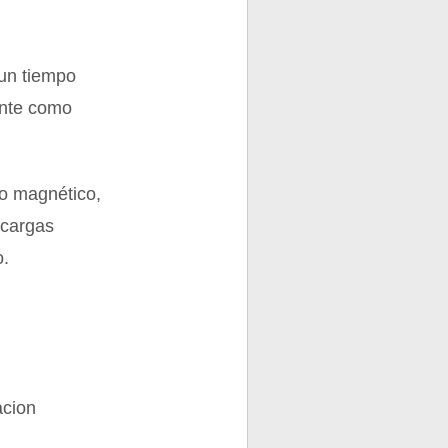
 un tiempo
ente como
o magnético,
 cargas
o.
acion