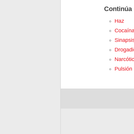
Continúa 
Haz
Cocaín
Sinapsi
Drogadi
Narcóti
Pulsión