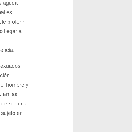
se aguda
bal es
le proferir
o llegar a
encia.
 sexuados
cción
 el hombre y
. En las
ede ser una
 sujeto en