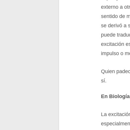
externo a otr
sentido de m
se derivó a s
puede tradu
excitación e
impulso o m
Quien padece
sí.
En Biología
La excitació
especialment