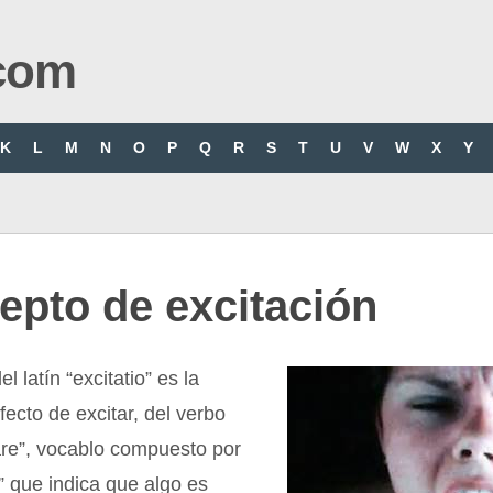
com
K
L
M
N
O
P
Q
R
S
T
U
V
W
X
Y
epto de excitación
el latín “excitatio” es la
fecto de excitar, del verbo
tare”, vocablo compuesto por
x” que indica que algo es