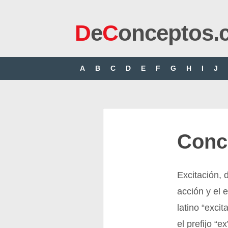
D
e
C
onceptos.
A
B
C
D
E
F
G
H
I
J
Conc
Excitación, d
acción y el e
latino “exci
el prefijo “e