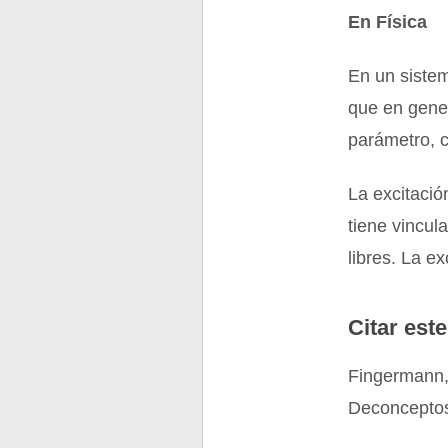
En Física
En un sistem
que en gener
parámetro, 
La excitaci
tiene vincul
libres. La e
Citar este
Fingermann,
Deconceptos