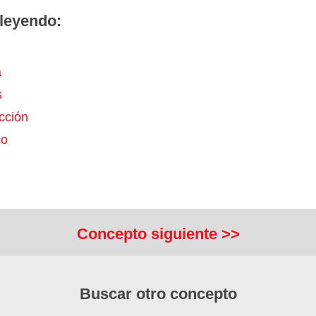
leyendo:
a
s
cción
co
Concepto siguiente >>
Buscar otro concepto