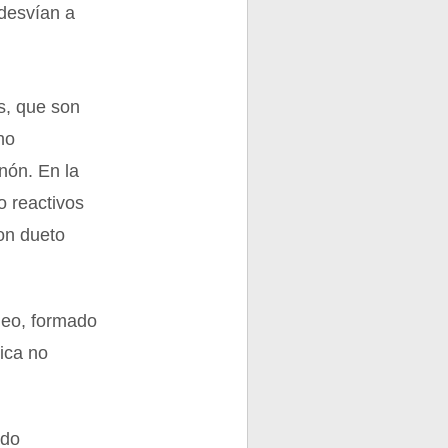
 desvían a
es, que son
ho
enón. En la
o reactivos
con dueto
leo, formado
ica no
ado