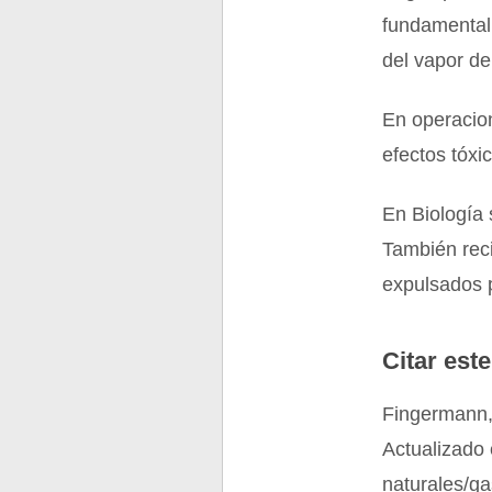
fundamentalm
del vapor de
En operacion
efectos tóxi
En Biología 
También reci
expulsados p
Citar este
Fingermann, 
Actualizado 
naturales/g