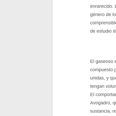
enrarecido. 
género de lo
comprensible
de estudio d
El gaseoso e
compuesto po
unidas, y qu
tengan volu
El comportam
Avogadro, q
sustancia, r