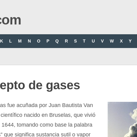
com
K
L
M
N
O
P
Q
R
S
T
U
V
W
X
Y
epto de gases
gas fue acuñada por Juan Bautista Van
científico nacido en Bruselas, que vivió
y 1644, tomando como base la palabra
” que significa sustancia sutil o vapor