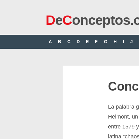
D
e
C
onceptos.
A
B
C
D
E
F
G
H
I
J
Conc
La palabra 
Helmont, un 
entre 1579 
latina “chaos