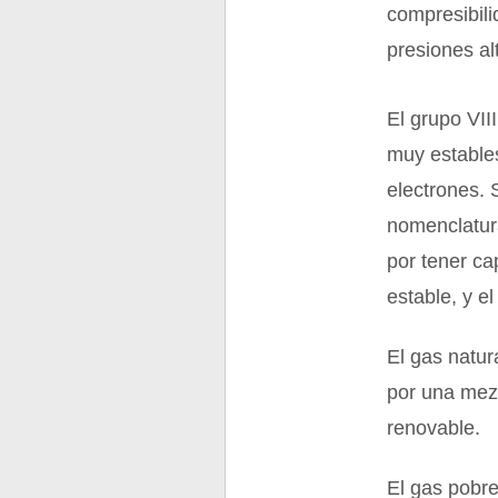
compresibili
presiones al
El grupo VII
muy estables
electrones. S
nomenclatur
por tener ca
estable, y el
El gas natur
por una mez
renovable.
El gas pobr