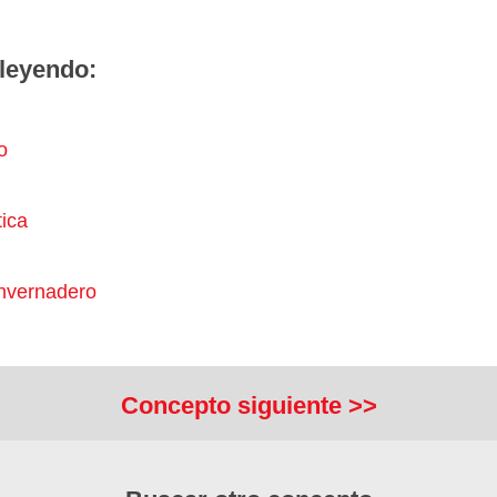
leyendo:
o
tica
Invernadero
Concepto siguiente >>