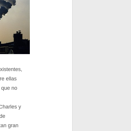
xistentes,
e ellas
a que no
Charles y
 de
tan gran