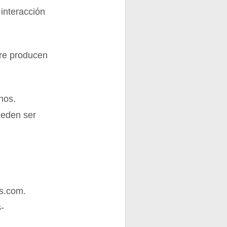
interacción
ire producen
nos.
ueden ser
s.com.
s-