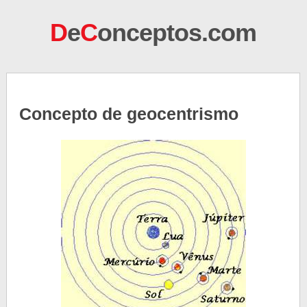
D
e
C
onceptos.com
Concepto de geocentrismo