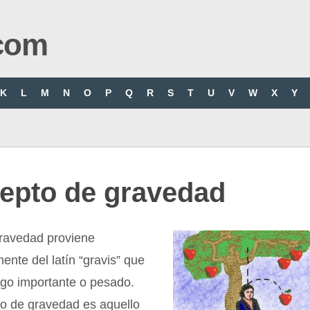
com
K
L
M
N
O
P
Q
R
S
T
U
V
W
X
Y
epto de gravedad
gravedad proviene
ente del latín “gravis” que
lgo importante o pesado.
to de gravedad es aquello