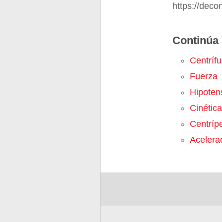
https://dec
Continúa 
Centríf
Fuerza
Hipoten
Cinética
Centríp
Acelera