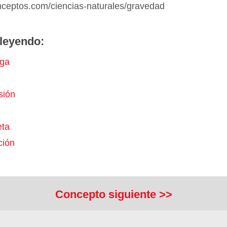
onceptos.com/ciencias-naturales/gravedad
leyendo:
uga
sión
eta
ción
Concepto siguiente >>