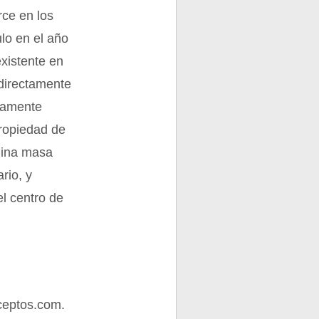
rce en los
lo en el año
xistente en
 directamente
rsamente
propiedad de
omina masa
rio, y
el centro de
ceptos.com.