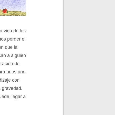
a vida de los
nos perder el
en que la
can a alguien
oración de
ara unos una
dizaje con
a gravedad,
uede llegar a