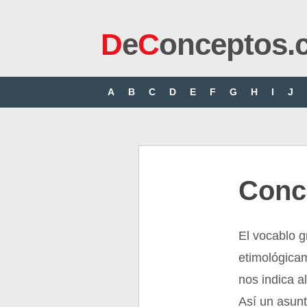
D
e
C
onceptos.
A
B
C
D
E
F
G
H
I
J
Conc
El vocablo 
etimológicam
nos indica a
Así un asun