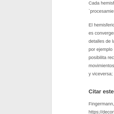
Cada hemisfe
`procesamie
El hemisferi
es convergen
detalles de 
por ejemplo 
posibilita r
movimientos 
y viceversa;
Citar este
Fingermann,
https://deco