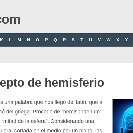
com
K
L
M
N
O
P
Q
R
S
T
U
V
W
X
Y
epto de hemisferio
s una palabra que nos llegó del latín, que a
omó del griego. Procede de “hemisphaerium”
a “mitad de la esfera”. Considerando una
uiera, cortada en el medio por un plano, las