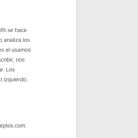
llñi se hace
o analiza los
 es el usamos
cribir, nos
ar. Los
o izquierdo,
eptos.com.