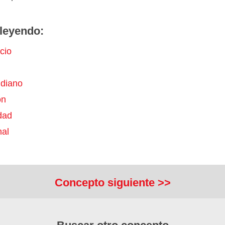
leyendo:
cio
idiano
ón
dad
nal
Concepto siguiente >>