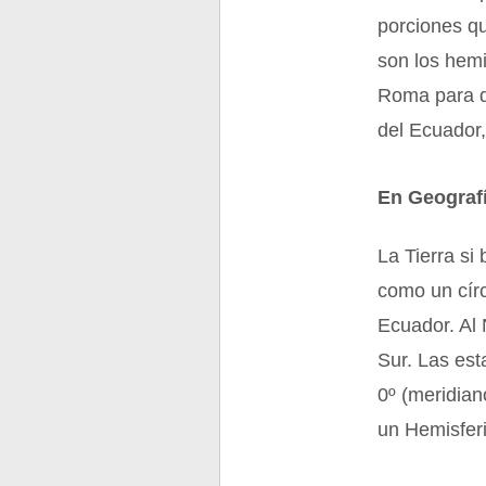
porciones q
son los hemi
Roma para de
del Ecuador,
En Geograf
La Tierra si
como un círc
Ecuador. Al 
Sur. Las est
0º (meridian
un Hemisferi