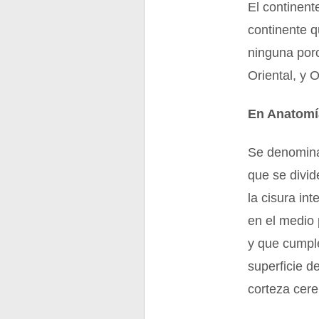
El continent
continente q
ninguna porc
Oriental, y 
En Anatomí
Se denomina
que se divid
la cisura in
en el medio 
y que cumple
superficie d
corteza cere