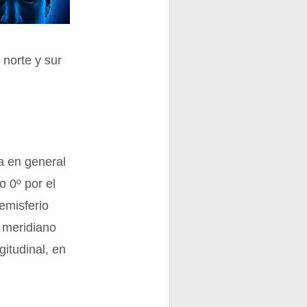
 norte y sur
a en general
o 0º por el
emisferio
 meridiano
gitudinal, en