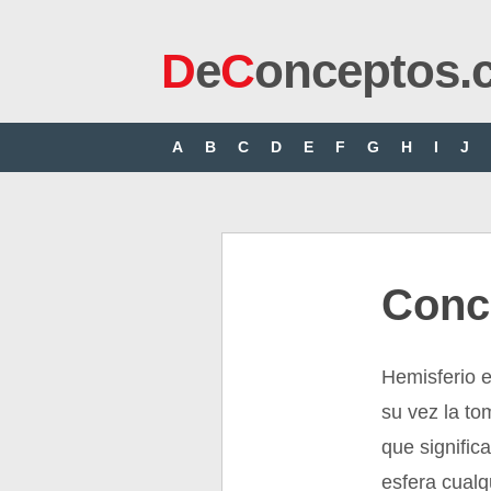
D
e
C
onceptos.
A
B
C
D
E
F
G
H
I
J
Conc
Hemisferio e
su vez la t
que signific
esfera cualq