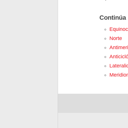
Continúa 
Equinoc
Norte
Antimer
Anticicl
Laterali
Meridio