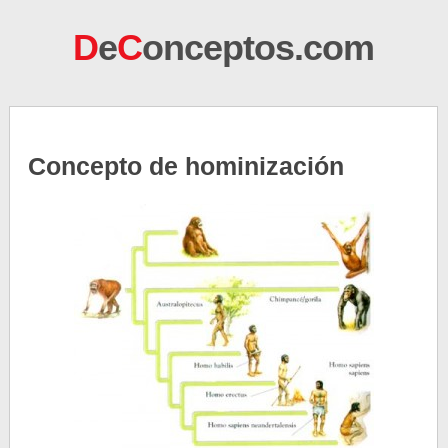
D
e
C
onceptos.com
Concepto de hominización