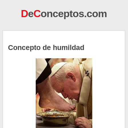
D
e
C
onceptos.com
Concepto de humildad