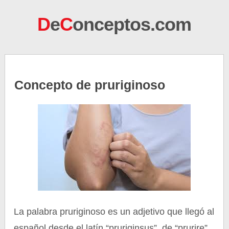
D
e
C
onceptos.com
Concepto de pruriginoso
La palabra pruriginoso es un adjetivo que llegó al
español desde el latín “pruriginsus”, de “prurire”