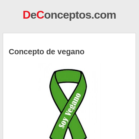
D
e
C
onceptos.com
Concepto de vegano