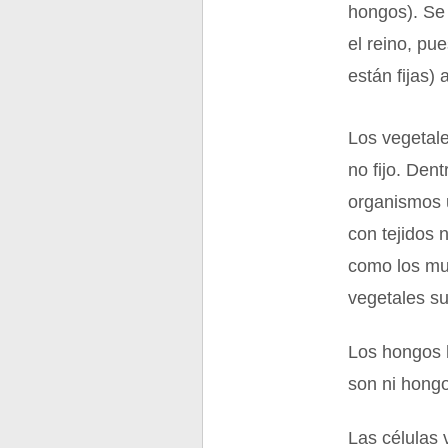
hongos). Se 
el reino, pu
están fijas)
Los vegetale
no fijo. Den
organismos u
con tejidos 
como los mus
vegetales su
Los hongos h
son ni hongo
Las células 