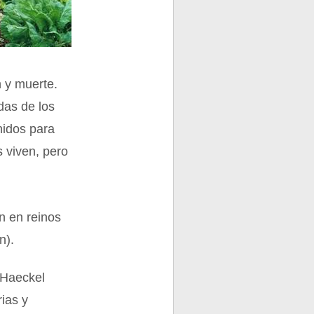
n y muerte.
das de los
nidos para
 viven, pero
ón en reinos
n).
t Haeckel
rias y