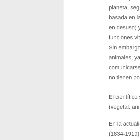
planeta, segú
basada en la
en desuso) 
funciones vi
Sin embargo 
animales, ya
comunicarse,
no tienen po
El científic
(vegetal, an
En la actual
(1834-1919) 