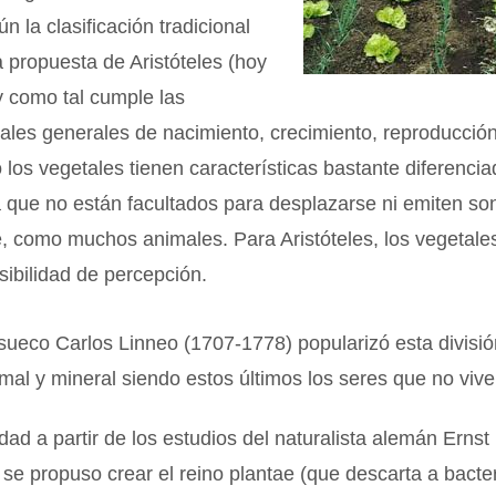
n la clasificación tradicional
 propuesta de Aristóteles (hoy
y como tal cumple las
tales generales de nacimiento, crecimiento, reproducció
los vegetales tienen características bastante diferencia
 que no están facultados para desplazarse ni emiten so
 como muchos animales. Para Aristóteles, los vegetales
sibilidad de percepción.
o sueco Carlos Linneo (1707-1778) popularizó esta divisi
imal y mineral siendo estos últimos los seres que no vive
idad a partir de los estudios del naturalista alemán Erns
se propuso crear el reino plantae (que descarta a bacte