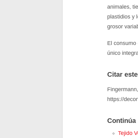
animales, ti
plastidios y
grosor varia
El consumo d
único integr
Citar este
Fingermann,
https://deco
Continúa 
Tejido V