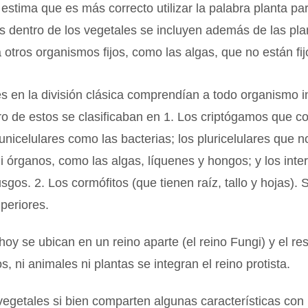
estima que es más correcto utilizar la palabra planta p
es dentro de los vegetales se incluyen además de las pla
 a otros organismos fijos, como las algas, que no están fij
s en la división clásica comprendían a todo organismo i
tro de estos se clasificaban en 1. Los criptógamos que 
nicelulares como las bacterias; los pluricelulares que 
ni órganos, como las algas, líquenes y hongos; y los int
gos. 2. Los cormófitos (que tienen raíz, tallo y hojas). 
periores.
oy se ubican en un reino aparte (el reino Fungi) y el re
s, ni animales ni plantas se integran el reino protista.
vegetales si bien comparten algunas características con 