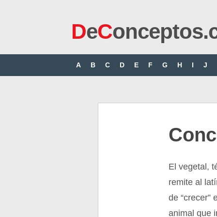
D
e
C
onceptos.
A
B
C
D
E
F
G
H
I
J
Conc
El vegetal, 
remite al lat
de “crecer” 
animal que i