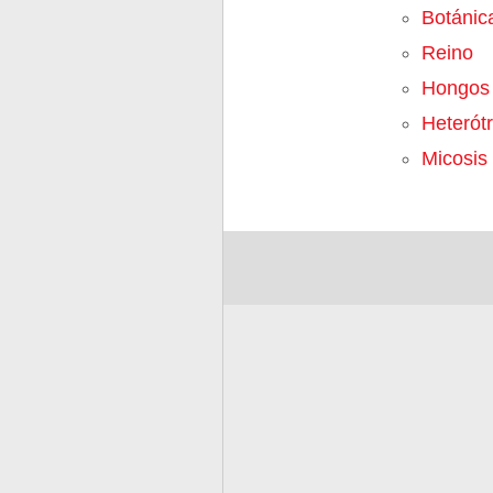
Botánic
Reino
Hongos
Heterót
Micosis