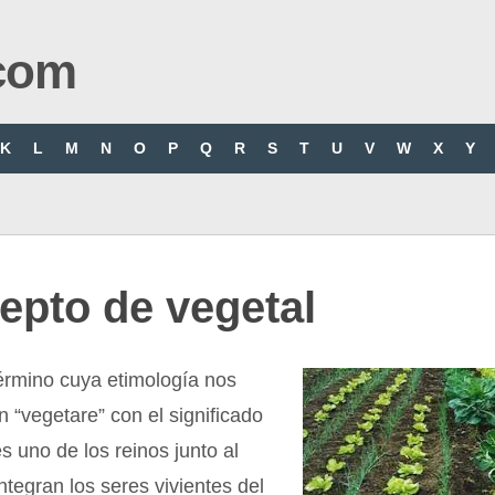
com
K
L
M
N
O
P
Q
R
S
T
U
V
W
X
Y
epto de vegetal
término cuya etimología nos
ín “vegetare” con el significado
es uno de los reinos junto al
ntegran los seres vivientes del