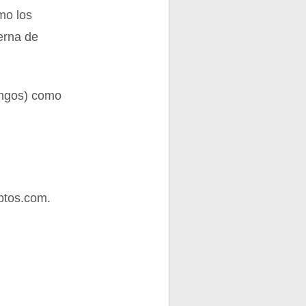
mo los
terna de
ongos) como
ptos.com.