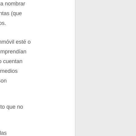
ara nombrar
ntas (que
os.
nmóvil esté o
comprendían
no cuentan
ermedios
Son
sto que no
las