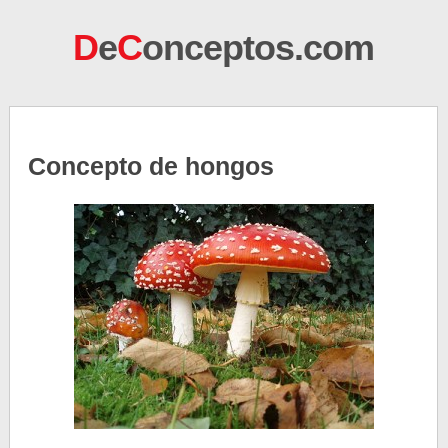
D
e
C
onceptos.com
Concepto de hongos