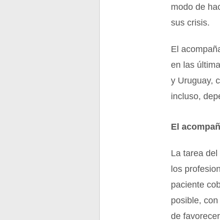
modo de hace
sus crisis.
El acompañan
en las últim
y Uruguay, c
incluso, dep
El acompaña
La tarea del
los profesio
paciente cob
posible, con
de favorece