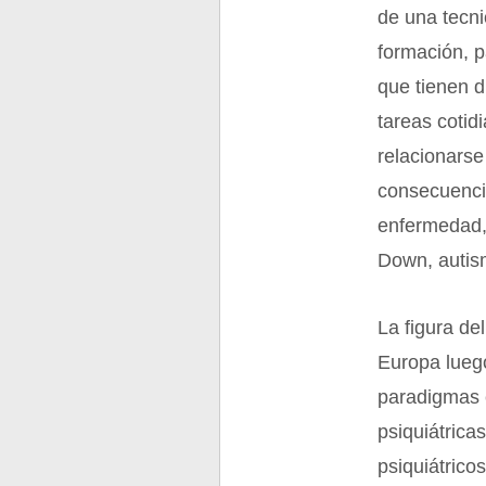
de una tecni
formación, p
que tienen d
tareas cotid
relacionars
consecuenci
enfermedad,
Down, autis
La figura d
Europa lueg
paradigmas e
psiquiátrica
psiquiátrico