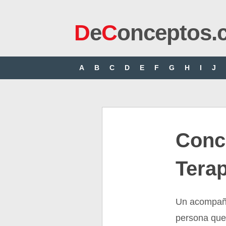
D
e
C
onceptos.
A
B
C
D
E
F
G
H
I
J
Conc
Tera
Un acompaña
persona que 