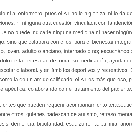
le ni al enfermero, pues el AT no lo higieniza, ni le da d
ciones, ni ninguna otra cuestión vinculada con la atención 
ue no puede indicarle ninguna medicina ni hacer ningún
go, sino que colabora con ellos, para el bienestar integra
ño, joven. adulto o anciano, internado o no; escuchándol
ndolo de la necesidad de tomar su medicación, ayudando
escolar o laboral, y en ámbitos deportivos y recreativos. S
 como la de un amigo calificado, el AT es más que eso, 
 terapéutica, colaborando con el tratamiento del paciente
acientes que pueden requerir acompañamiento terapéut
ntre otros, quienes padezcan de autismo, retraso menta
osis, demencia, bipolaridad, esquizofrenia, bulimia, anor