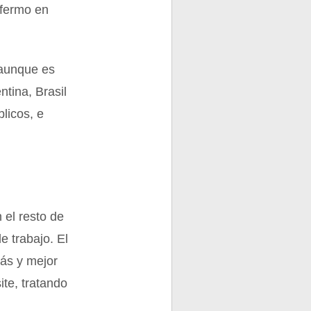
nfermo en
 aunque es
ntina, Brasil
licos, e
 el resto de
e trabajo. El
más y mejor
te, tratando