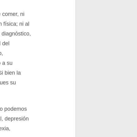
e comer, ni
física; ni al
 diagnóstico,
l del
o,
 a su
i bien la
pues su
.
ico podemos
l, depresión
exia,