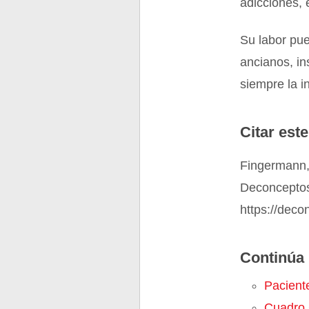
adicciones, 
Su labor pue
ancianos, in
siempre la in
Citar este
Fingermann,
Deconceptos
https://dec
Continúa 
Pacient
Cuadro 