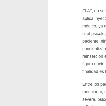
El AT, no sup
aplica inyec
médico, ya q
ni al psicólo
paciente, ni
concientizá
reinserción 
figura nació
finalidad es
Entre los p
mencionar, e
severa, psic