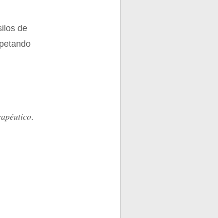
silos de
spetando
apéutico
.