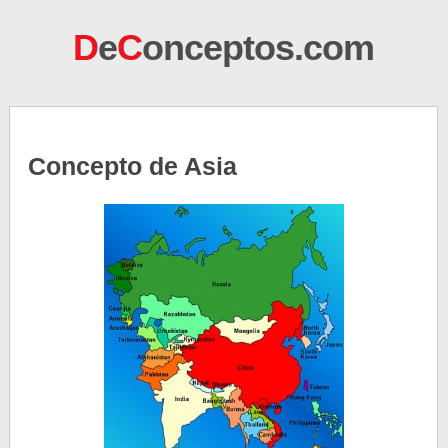
D
e
C
onceptos.com
Concepto de Asia