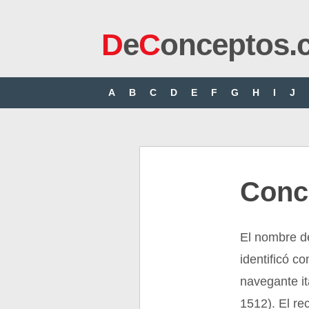
D
e
C
onceptos.
A
B
C
D
E
F
G
H
I
J
Conc
El nombre d
identificó c
navegante i
1512). El re