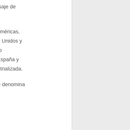
saje de
Américas,
s Unidos y
o
España y
rializada.
e denomina