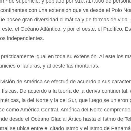
m² de superficie, y poblado por 910.717.000 de persona
 continentes con una extensión que va desde el Polo Nor
que posee gran diversidad climática y de formas de vida.
 este, el Océano Atlántico, y por el oeste, el Pacífico. E
dos independientes.
s prácticamente igual en toda su extensión. Al este los m
lanicies o llanuras, y al oeste las montañas.
ivisión de América se efectuó de acuerdo a sus caracter
físicas. De acuerdo a la teoría de la deriva continental, a
méricas, la del Norte y la del Sur, que luego se unieron 
ce como América Central. América del Norte comprende 
nde desde el Océano Glacial Ártico hasta el Istmo de T
ral se ubica entre el citado Istmo y el Istmo de Panamá