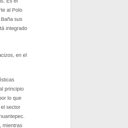
s. Es el
te al Polo
. Baña sus
stá integrado
acizos, en el
ísticas
l principio
por lo que
el sector
ehuantepec.
, mientras