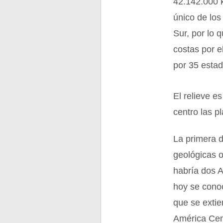
42.142.000 k
único de los
Sur, por lo 
costas por el
por 35 esta
El relieve e
centro las p
La primera d
geológicas o 
habría dos A
hoy se cono
que se extie
América Cent