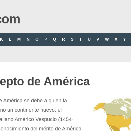
com
K
L
M
N
O
P
Q
R
S
T
U
V
W
X
Y
epto de América
e América se debe a quien la
omo un continente nuevo, el
taliano Américo Vespucio (1454-
conocimiento del mérito de Américo