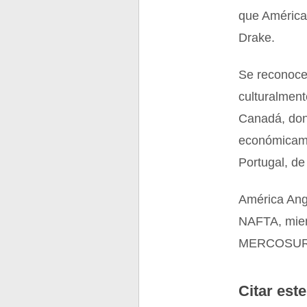
que América 
Drake.
Se reconoce 
culturalment
Canadá, don
económicame
Portugal, de
América Ang
NAFTA, mien
MERCOSUR
Citar este