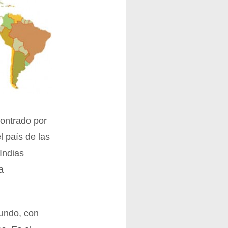
contrado por
l país de las
Indias
a
mundo, con