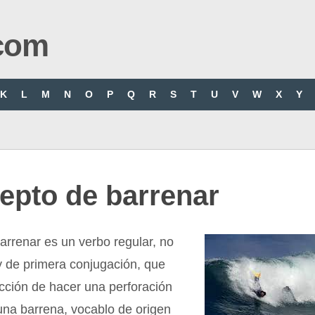
com
K
L
M
N
O
P
Q
R
S
T
U
V
W
X
Y
epto de barrenar
arrenar es un verbo regular, no
y de primera conjugación, que
cción de hacer una perforación
na barrena, vocablo de origen