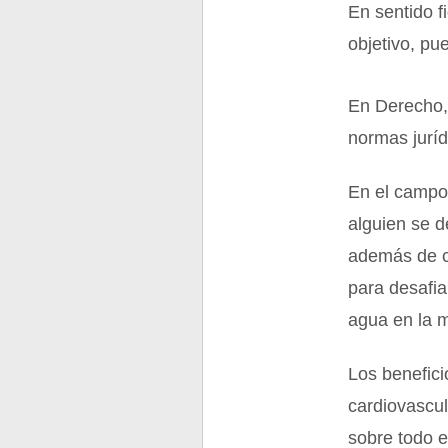
En sentido f
objetivo, pu
En Derecho, 
normas juríd
En el campo 
alguien se d
además de co
para desafia
agua en la 
Los benefici
cardiovascula
sobre todo e