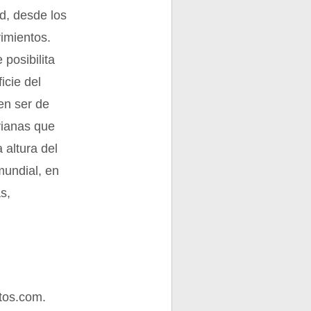
d, desde los
imientos.
posibilita
icie del
en ser de
ivianas que
 altura del
mundial, en
s,
tos.com.