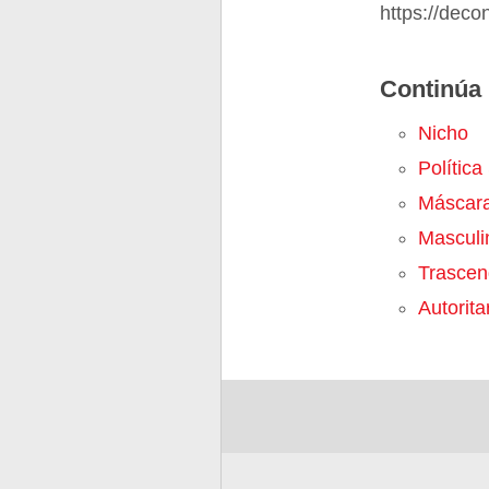
https://deco
Continúa 
Nicho
Política
Máscar
Masculi
Trascen
Autorita