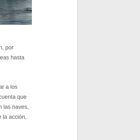
n, por
neas hasta
ar a los
 cuenta que
n las naves,
 la acción,