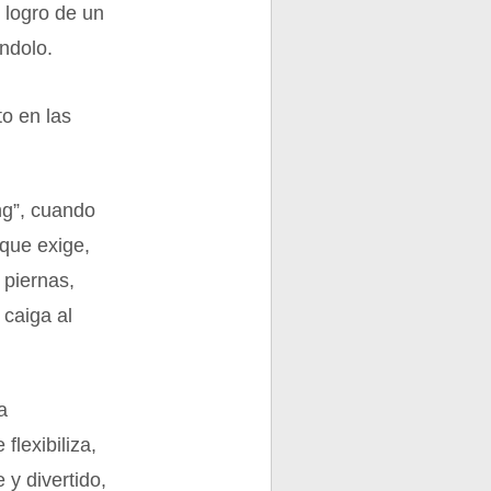
l logro de un
ándolo.
to en las
ng”, cuando
 que exige,
 piernas,
 caiga al
a
flexibiliza,
 y divertido,