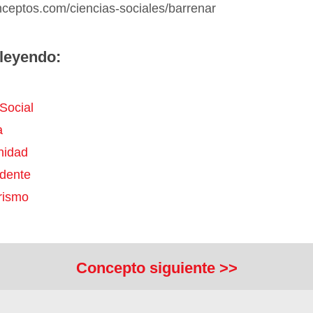
nceptos.com/ciencias-sociales/barrenar
leyendo:
 Social
a
nidad
dente
rismo
Concepto siguiente >>