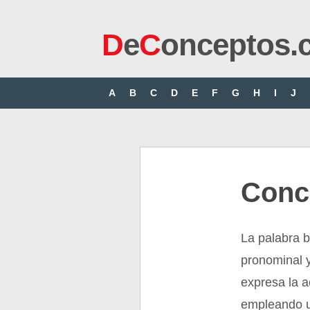
D
e
C
onceptos.
A
B
C
D
E
F
G
H
I
J
Conc
La palabra b
pronominal 
expresa la a
empleando u