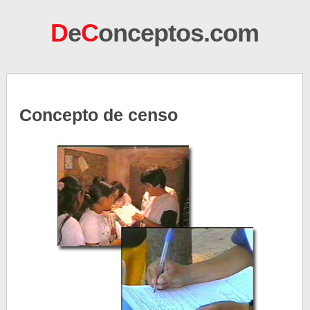
D
e
C
onceptos.com
Concepto de censo