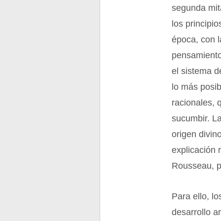
segunda mita
los principio
época, con l
pensamiento 
el sistema d
lo más posib
racionales,
sucumbir. L
origen divi
explicación 
Rousseau, po
Para ello, l
desarrollo ar