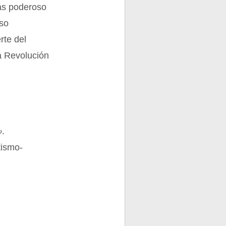
más poderoso
eso
rte del
a Revolución
o
.
tismo-