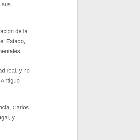
a sus
cación de la
del Estado,
mentales.
ad real, y no
l Antiguo
ncia, Carlos
ugal, y