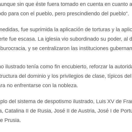
 aunque sin que éste fuera tomado en cuenta en cuanto 
odo para con el pueblo, pero prescindiendo del pueblo”.
medidas, fue suprimida la aplicación de torturas y la apli
te fue escasa. La iglesia vio subordinado su poder, al 
 burocracia, y se centralizaron las instituciones guberna
o ilustrado tenía como fin encubierto, reforzar la autorid
tructura del dominio y los privilegios de clase, típicos de
a no enfrentarse con la nobleza.
lo del sistema de despotismo ilustrado, Luis XV de Fra
, Catalina II de Rusia, José II de Austria, José I de Port
de Prusia.