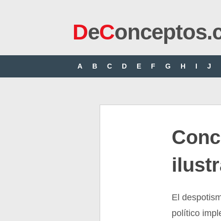
D
e
C
onceptos.
A
B
C
D
E
F
G
H
I
J
Conc
ilust
El despotism
político imp