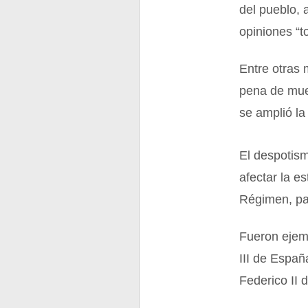
del pueblo,
opiniones “t
Entre otras 
pena de muer
se amplió la
El despotism
afectar la es
Régimen, par
Fueron ejemp
III de España
Federico II 