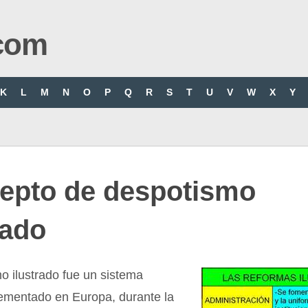
com
K
L
M
N
O
P
Q
R
S
T
U
V
W
X
Y
epto de despotismo
rado
o ilustrado fue un sistema
lementado en Europa, durante la