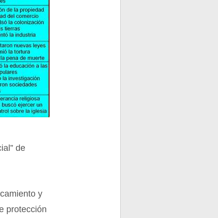
ial” de
rcamiento y
de protección