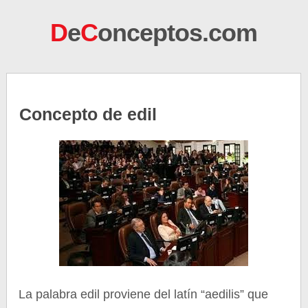
D
e
C
onceptos.com
Concepto de edil
La palabra edil proviene del latín “aedilis” que