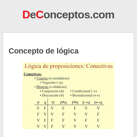
D
e
C
onceptos.com
Concepto de lógica