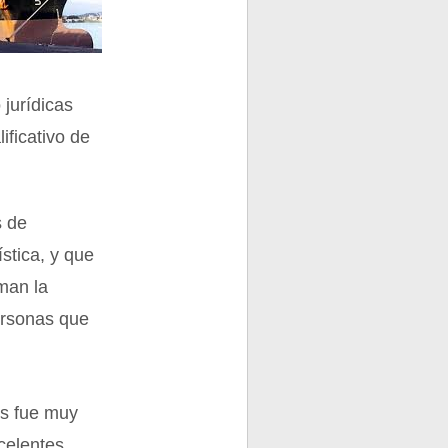
 jurídicas
ificativo de
s de
stica, y que
rman la
ersonas que
es fue muy
celentes