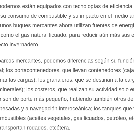
odernos están equipados con tecnologías de eficiencia 
r su consumo de combustible y su impacto en el medio a
unos buques mercantes ahora utilizan fuentes de energ
, como el gas natural licuado, para reducir aún más sus
cto invernadero.
barcos mercantes, podemos diferencias según su función
l; los portacontenedores, que llevan contenedores (caj
ar las cargas); los granaleros, que se destinan a la ca
minerales); los costeros, que realizan su actividad solo e
to son de porte más pequeño, habiendo también otros de
pesadas y a navegación interoceánica; los tanques que 
ombustibles (aceites vegetales, gas licuados, petróleo, et
ansportan rodados, etcétera.