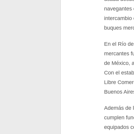
navegantes e
intercambio 
buques merc
En el Río de
mercantes fu
de México, a
Con el estab
Libre Comer
Buenos Aires
Además de l
cumplen func
equipados co