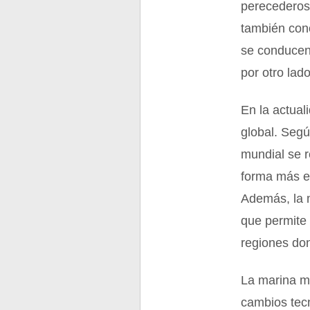
perecederos
también con
se conducen 
por otro lad
En la actual
global. Segú
mundial se r
forma más e
Además, la m
que permite 
regiones do
La marina m
cambios tec