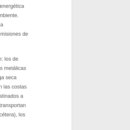
energética
mbiente.
ía
 emisiones de
: los de
as metálicas
rga seca
n las costas
stinados a
transportan
cétera), los