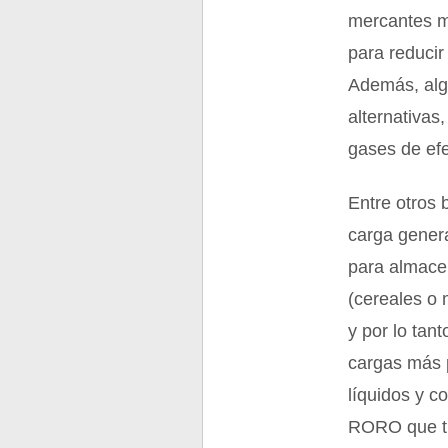
mercantes m
para reduci
Además, alg
alternativas
gases de efe
Entre otros 
carga genera
para almacen
(cereales o 
y por lo tan
cargas más 
líquidos y c
RORO que tr