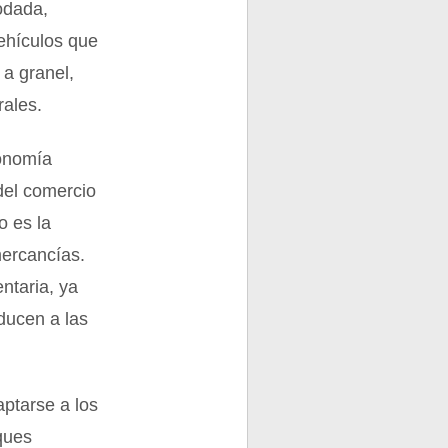
odada,
ehículos que
 a granel,
rales.
conomía
del comercio
o es la
ercancías.
ntaria, ya
ducen a las
ptarse a los
ques