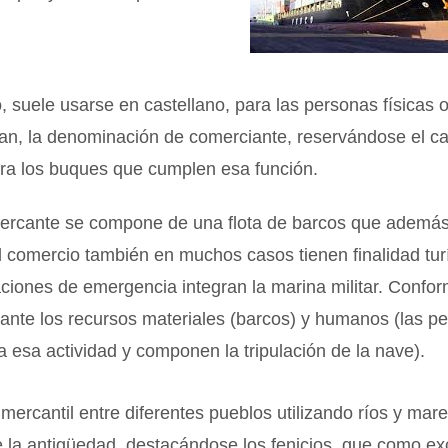
 suele usarse en castellano, para las personas físicas o
n, la denominación de comerciante, reservándose el cal
ra los buques que cumplen esa función.
ercante se compone de una flota de barcos que ademá
l comercio también en muchos casos tienen finalidad turí
aciones de emergencia integran la marina militar. Confo
ante los recursos materiales (barcos) y humanos (las p
a esa actividad y componen la tripulación de la nave).
 mercantil entre diferentes pueblos utilizando ríos y mar
 la antigüedad, destacándose los fenicios, que como ex