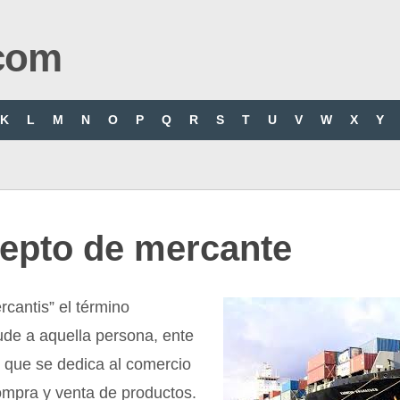
com
K
L
M
N
O
P
Q
R
S
T
U
V
W
X
Y
epto de mercante
rcantis” el término
ude a aquella persona, ente
n, que se dedica al comercio
ompra y venta de productos.