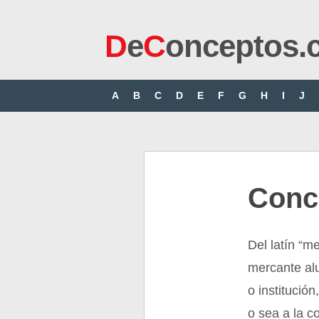
D
e
C
onceptos.
A
B
C
D
E
F
G
H
I
J
Conc
Del latín “me
mercante al
o institució
o sea a la c