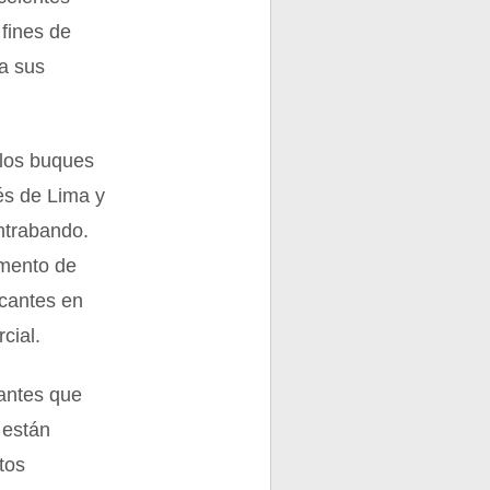
 fines de
a sus
 los buques
és de Lima y
ntrabando.
amento de
rcantes en
cial.
antes que
 están
tos