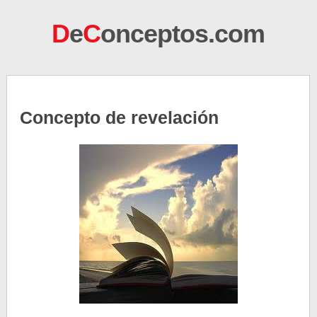
D
e
C
onceptos.com
Concepto de revelación