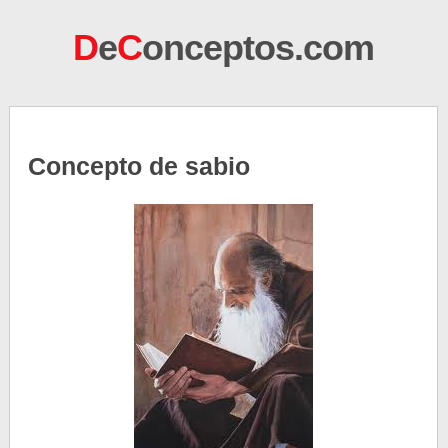
D
e
C
onceptos.com
Concepto de sabio