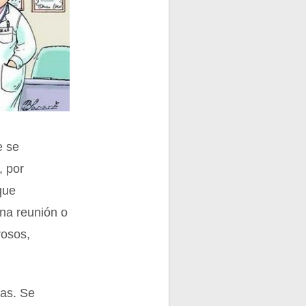
e se
, por
que
una reunión o
rosos,
nas. Se