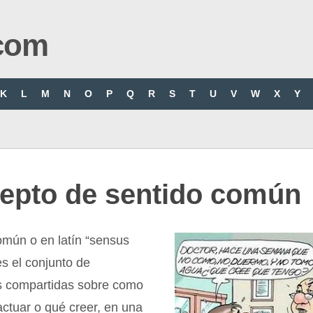
com
K
L
M
N
O
P
Q
R
S
T
U
V
W
X
Y
epto de sentido común
omún o en latín “sensus
s el conjunto de
s compartidas sobre como
ctuar o qué creer, en una