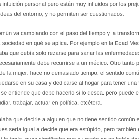
 intuición personal pero están muy influidos por los preju
ideas del entorno, y no permiten ser cuestionados.
omún va cambiando con el paso del tiempo y la transfor
la sociedad en qué se aplica. Por ejemplo en la Edad Med
aba que debía solo rezarse para sanar las enfermedade
necesariamente debe recurrirse a un médico. Otro tanto
l de la mujer: hace no demasiado tiempo, el sentido com
edarse en su casa y dedicarse al hogar para tener una 
se entiende que debe hacerlo si lo desea, pero puede e
iar, trabajar, actuar en política, etcétera.
alaba que decirle a alguien que no tiene sentido común 
ues sería igual a decirle que era estúpido, pero también e