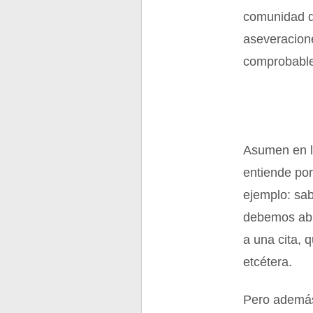
comunidad d
aseveracion
comprobabl
Asumen en la
entiende por
ejemplo: sa
debemos abri
a una cita, 
etcétera.
Pero además,