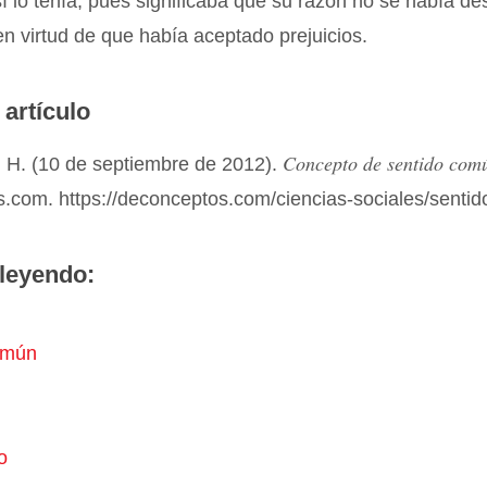
sí lo tenía, pues significaba que su razón no se había d
en virtud de que había aceptado prejuicios.
 artículo
Concepto de sentido com
 H. (10 de septiembre de 2012).
.com. https://deconceptos.com/ciencias-sociales/senti
leyendo:
omún
o