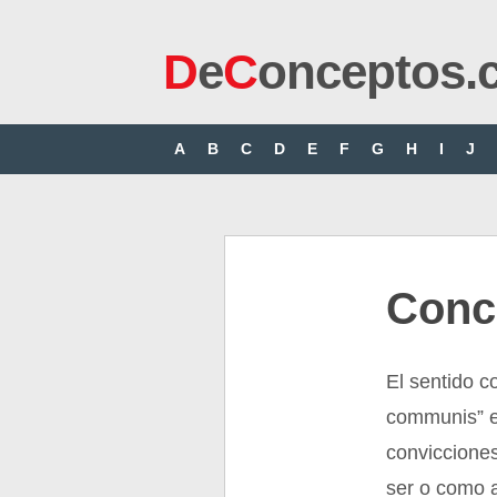
D
e
C
onceptos.
A
B
C
D
E
F
G
H
I
J
Conc
El sentido c
communis” e
conviccione
ser o como a