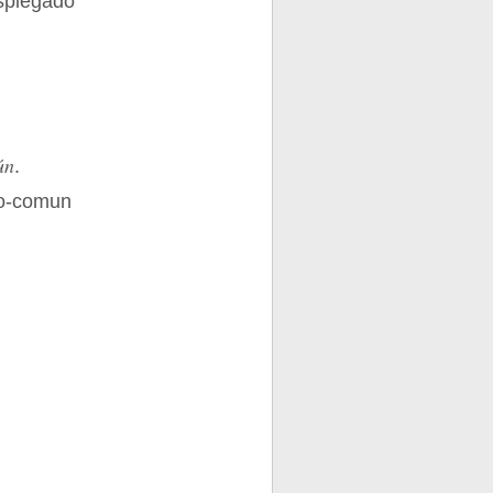
esplegado
ún
.
do-comun