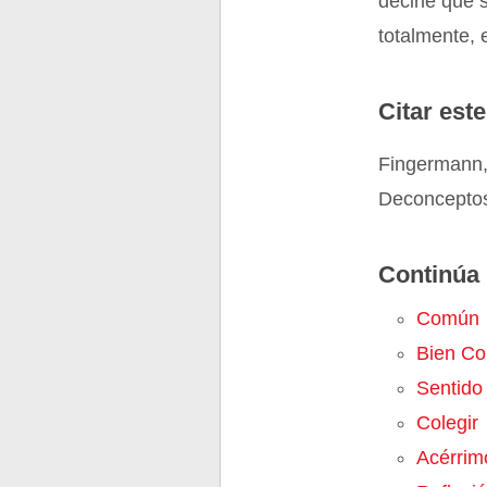
decirle que 
totalmente, 
Citar este
Fingermann,
Deconceptos
Continúa 
Común
Bien C
Sentido
Colegir
Acérrim