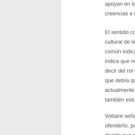
apoyan en la
creencias e 
El sentido c
cultural de 
común indic
indica que 
decir del ro
que debía qu
actualmente 
también estud
Voltaire señ
ofenderlo, p