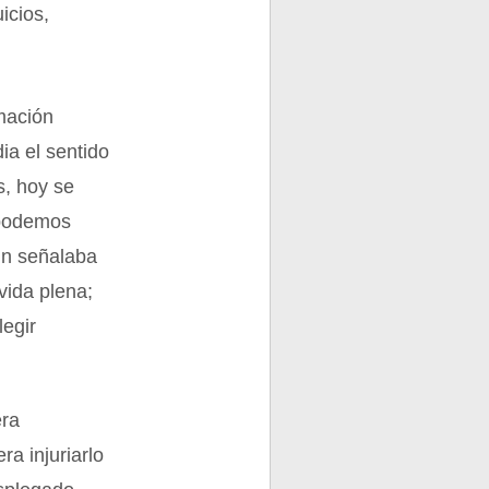
icios,
mación
ia el sentido
s, hoy se
 podemos
ún señalaba
vida plena;
legir
era
ra injuriarlo