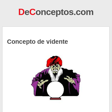
D
e
C
onceptos.com
Concepto de vidente