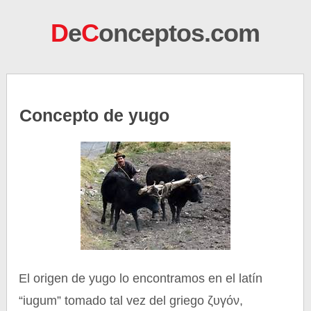
D
e
C
onceptos.com
Concepto de yugo
El origen de yugo lo encontramos en el latín
“iugum” tomado tal vez del griego ζυγόν,