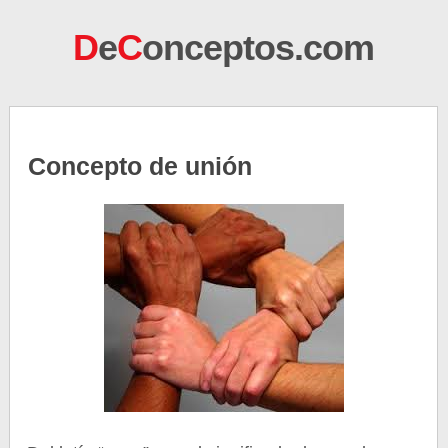
D
e
C
onceptos.com
Concepto de unión