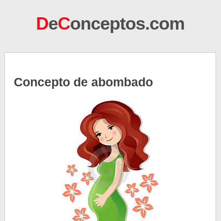
D
e
C
onceptos.com
Concepto de abombado