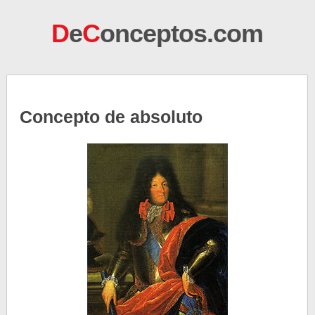
D
e
C
onceptos.com
Concepto de absoluto