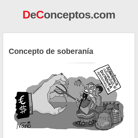
D
e
C
onceptos.com
Concepto de soberanía