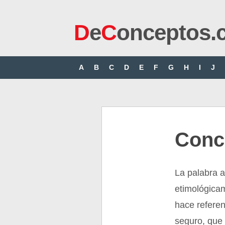
D
e
C
onceptos.
A
B
C
D
E
F
G
H
I
J
Conce
La palabra a
etimológicam
hace referen
seguro, que 