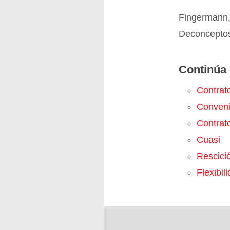
Fingermann,
Deconceptos
Continúa 
Contrato
Conven
Contrat
Cuasi
Rescici
Flexibil