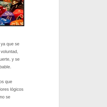
, ya que se
 voluntad,
uerte, y se
obable.
nos que
lores lógicos
 no se