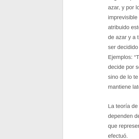
azar, y por l
imprevisible
atribuido est
de azar y a 
ser decidido 
Ejemplos: “T
decide por s
sino de lo t
mantiene lat
La teoría de
dependen de 
que represe
efectuó.