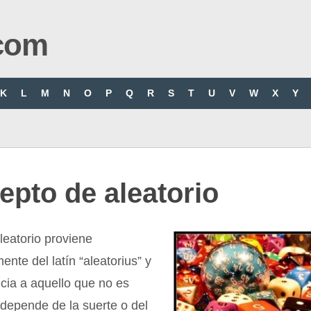
com
K
L
M
N
O
P
Q
R
S
T
U
V
W
X
Y
pto de aleatorio
leatorio proviene
ente del latín “aleatorius” y
cia a aquello que no es
depende de la suerte o del