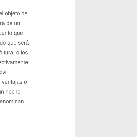
el objeto de
erá de un
cer lo que
ado que será
utura, o los
ectivamente,
ivil
 ventajas o
un hecho
 denominan