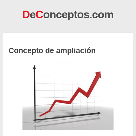
D
e
C
onceptos.com
Concepto de ampliación