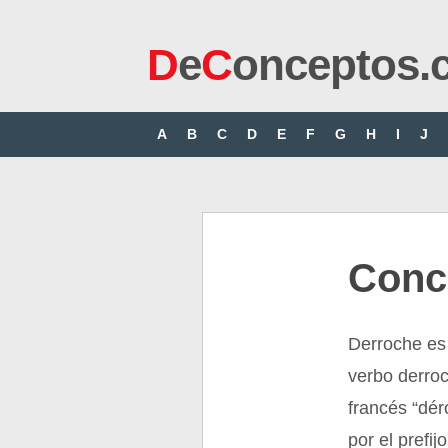
D
e
C
onceptos.
A
B
C
D
E
F
G
H
I
J
Conc
Derroche es 
verbo derroc
francés “dér
por el prefi