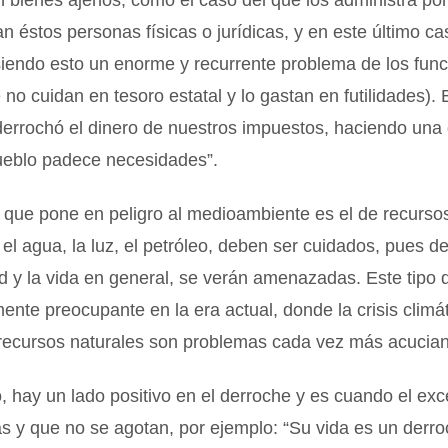
 bienes ajenos, como el caso del que los administra po
an éstos personas físicas o jurídicas, y en este último ca
siendo esto un enorme y recurrente problema de los func
 no cuidan en tesoro estatal y lo gastan en futilidades). 
derrochó el dinero de nuestros impuestos, haciendo una g
ueblo padece necesidades”.
 que pone en peligro al medioambiente es el de recurso
 el agua, la luz, el petróleo, deben ser cuidados, pues de
 y la vida en general, se verán amenazadas. Este tipo 
ente preocupante en la era actual, donde la crisis climát
recursos naturales son problemas cada vez más acucian
 hay un lado positivo en el derroche y es cuando el ex
s y que no se agotan, por ejemplo: “Su vida es un derr