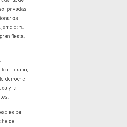
r cuenta de
so, privadas,
ionarios
Ejemplo: “El
ran fiesta,
s
 lo contrario,
de derroche
ica y la
tes.
ceso es de
oche de