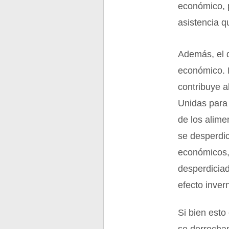
económico, p
asistencia q
Además, el d
económico. 
contribuye a
Unidas para 
de los alim
se desperdic
económicos,
desperdicia
efecto inver
Si bien esto