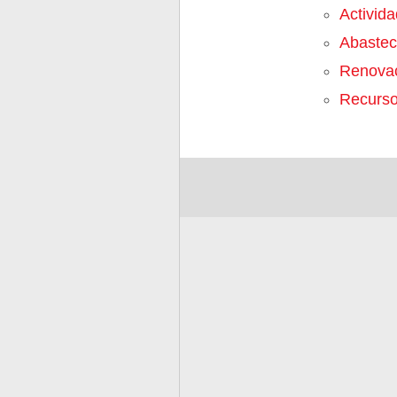
Activid
Abastec
Renova
Recurs