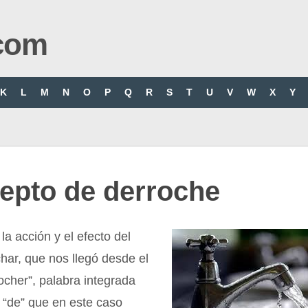
com
K
L
M
N
O
P
Q
R
S
T
U
V
W
X
Y
epto de derroche
la acción y el efecto del
har, que nos llegó desde el
ocher”, palabra integrada
jo “de” que en este caso