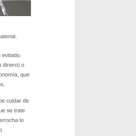
aterial.
 evitado.
 dinero) o
economía, que
os.
be cuidar de
ue se trate
errocha lo
o