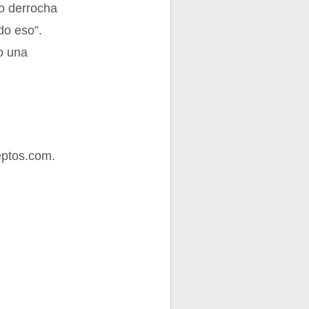
mo derrocha
do eso”.
o una
eptos.com.