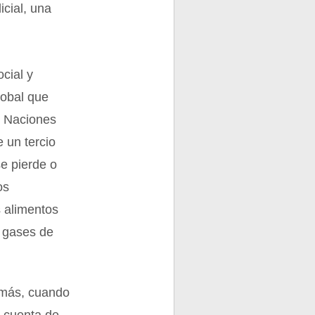
icial, una
cial y
lobal que
s Naciones
 un tercio
e pierde o
os
s alimentos
e gases de
n más, cuando