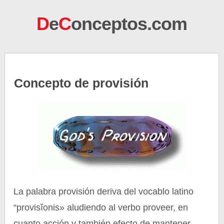
D
e
C
onceptos.com
Concepto de provisión
La palabra provisión deriva del vocablo latino
“provisĭonis» aludiendo al verbo proveer, en
cuanto acción y también efecto de mantener