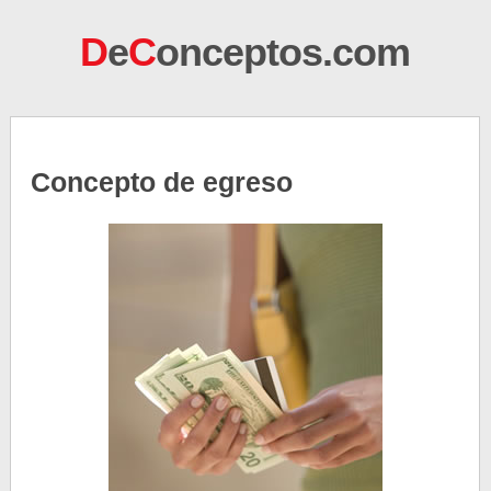
D
e
C
onceptos.com
Concepto de egreso