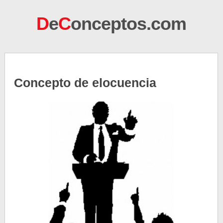
D
e
C
onceptos.com
Concepto de elocuencia