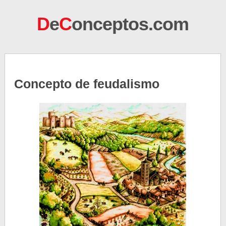
D
e
C
onceptos.com
Concepto de feudalismo