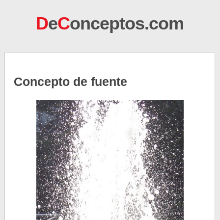
D
e
C
onceptos.com
Concepto de fuente