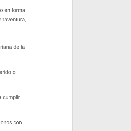
do en forma
uenaventura,
riana de la
erido o
a cumplir
 monos con