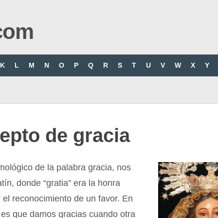
com
K
L
M
N
O
P
Q
R
S
T
U
V
W
X
Y
epto de gracia
imológico de la palabra gracia, nos
atín, donde “gratia” era la honra
r el reconocimiento de un favor. En
o es que damos gracias cuando otra