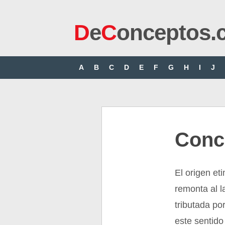
D
e
C
onceptos.
A
B
C
D
E
F
G
H
I
J
Conc
El origen et
remonta al l
tributada po
este sentid