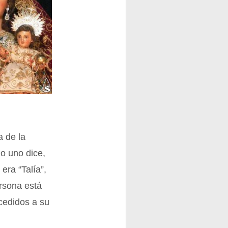
a de la
do uno dice,
era “Talía”,
ersona está
cedidos a su