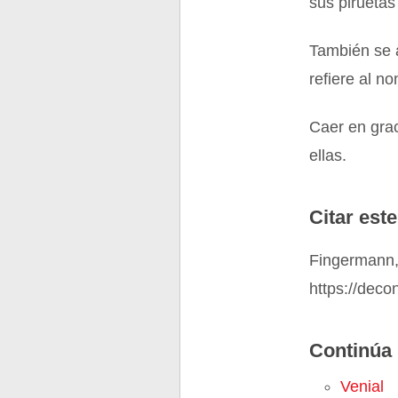
sus piruetas
También se a
refiere al n
Caer en grac
ellas.
Citar este
Fingermann, 
https://deco
Continúa 
Venial