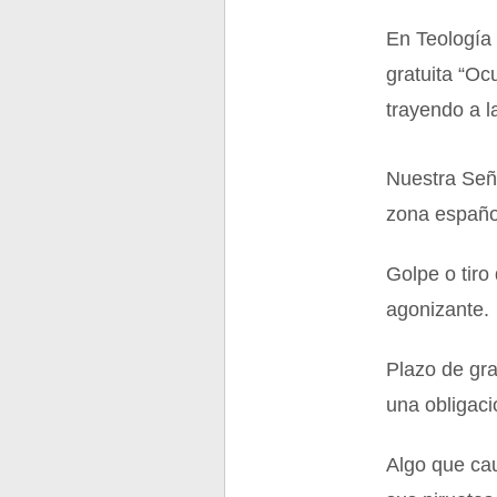
En Teología 
gratuita “Oc
trayendo a l
Nuestra Señ
zona españo
Golpe o tiro
agonizante.
Plazo de gr
una obligaci
Algo que cau