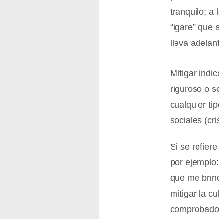
tranquilo; a 
“igare” que 
lleva adelan
Mitigar indi
riguroso o s
cualquier ti
sociales (cri
Si se refiere
por ejemplo:
que me brind
mitigar la c
comprobado 