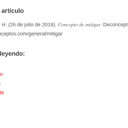
 artículo
Concepto de mitigar
H. (26 de julio de 2018).
. Deconcep
nceptos.com/general/mitigar
leyendo:
ón
a
te
o