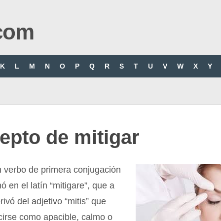
com
K
L
M
N
O
P
Q
R
S
T
U
V
W
X
Y
epto de mitigar
n verbo de primera conjugación
ó en el latín “mitigare”, que a
rivó del adjetivo “mitis” que
cirse como apacible, calmo o