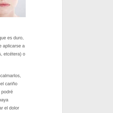
 que es duro,
e aplicarse a
, etcétera) o
o calmarlos,
el cariño
a podré
 haya
r el dolor