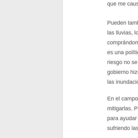
que me causa
Pueden tambi
las lluvias, 
comprándome 
es una polít
riesgo no se
gobierno hi
las inundaci
En el campo
mitigarlas. 
para ayudar
sufriendo l