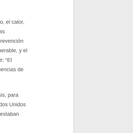
, el calor,
ras
prevención
erable, y el
e: “El
uencias de
is, para
ados Unidos
 estaban