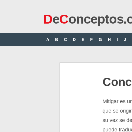
D
e
C
onceptos.
A
B
C
D
E
F
G
H
I
J
Conc
Mitigar es u
que se origin
su vez se de
puede tradu