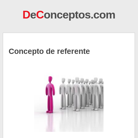
D
e
C
onceptos.com
Concepto de referente