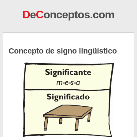
D
e
C
onceptos.com
Concepto de signo lingüístico