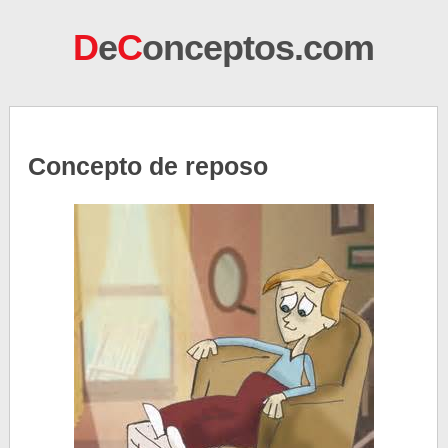
D
e
C
onceptos.com
Concepto de reposo