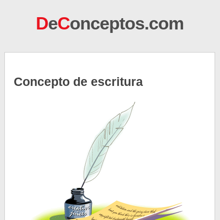
D
e
C
onceptos.com
Concepto de escritura