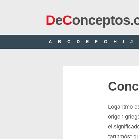
D
e
C
onceptos.
A
B
C
D
E
F
G
H
I
J
Conc
Logaritmo e
origen grieg
el significa
“arthmós” q