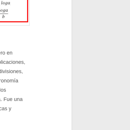
ero en
plicaciones,
divisiones,
tronomía
los
a. Fue una
cas y