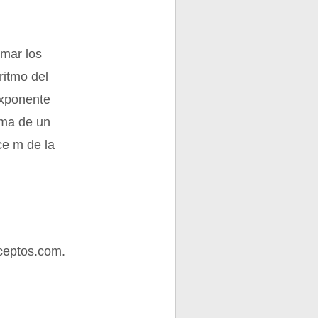
umar los
ritmo del
 exponente
sima de un
ce m de la
ceptos.com.