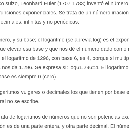
co suizo, Leonhard Euler (1707-1783) inventó el número
funciones exponenciales. Se trata de un número irracion
decimales, infinitas y no periódicas.
ro, y su base; el logaritmo (se abrevia log) es el expo
ue elevar esa base y que nos dé el número dado como r
 el logaritmo de 1296, con base 6, es 4, porque si multi
 nos da 1.296. Se expresa sí: log61.296=4. El logaritmo 
base es siempre 0 (cero).
garitmos vulgares o decimales los que tienen por base 
al no se escribe.
rata de logaritmos de números que no son potencias exa
ón es de una parte entera, y otra parte decimal. El núm