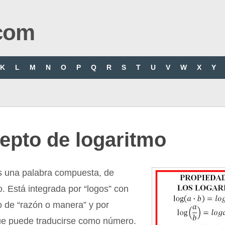
com
K
L
M
N
O
P
Q
R
S
T
U
V
W
X
Y
epto de logaritmo
s una palabra compuesta, de
o. Está integrada por “logos” con
do de “razón o manera” y por
ue puede traducirse como número.