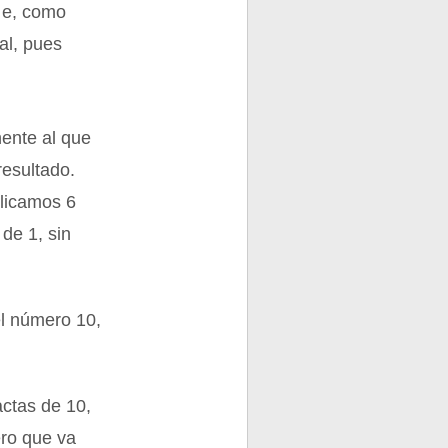
 e, como
al, pues
nente al que
esultado.
plicamos 6
de 1, sin
el número 10,
ctas de 10,
ero que va