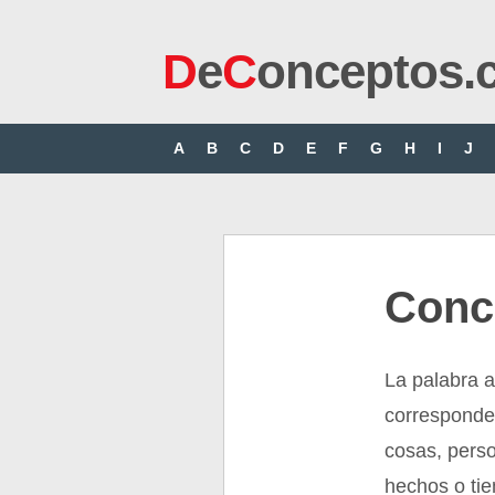
D
e
C
onceptos.
A
B
C
D
E
F
G
H
I
J
Conc
La palabra 
corresponde
cosas, perso
hechos o ti