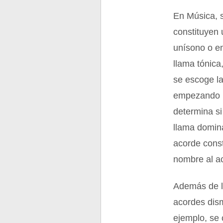
En Música, 
constituyen
unísono o en
llama tónica
se escoge la
empezando p
determina si
llama domina
acorde const
nombre al ac
Además de l
acordes dis
ejemplo, se