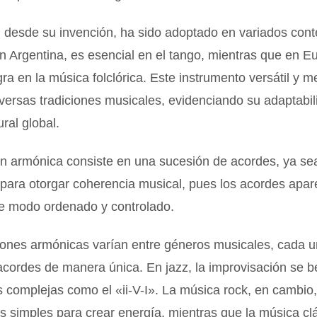
 desde su invención, ha sido adoptado en variados cont
En Argentina, es esencial en el tango, mientras que en E
gra en la música folclórica. Este instrumento versátil y m
versas tradiciones musicales, evidenciando su adaptabil
ural global.
n armónica consiste en una sucesión de acordes, ya sea
, para otorgar coherencia musical, pues los acordes apa
e modo ordenado y controlado.
iones armónicas varían entre géneros musicales, cada 
cordes de manera única. En jazz, la improvisación se b
 complejas como el «ii-V-I». La música rock, en cambio, 
 simples para crear energía, mientras que la música cl