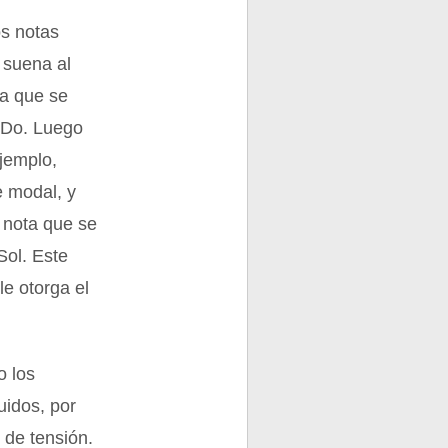
os notas
 suena al
ta que se
, Do. Luego
ejemplo,
e modal, y
 nota que se
Sol. Este
le otorga el
o los
uidos, por
 de tensión.