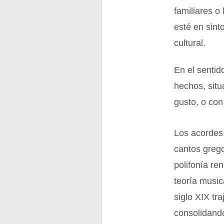
familiares o
esté en sint
cultural.
En el senti
hechos, situ
gusto, o con
Los acordes 
cantos grego
polifonía re
teoría music
siglo XIX tr
consolidand