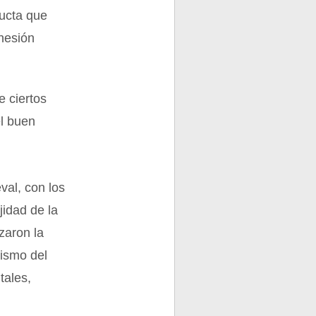
ducta que
ohesión
 ciertos
el buen
val, con los
jidad de la
zaron la
cismo del
tales,