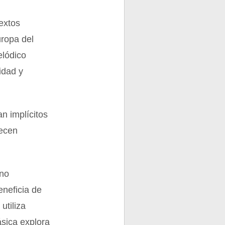
extos
uropa del
elódico
idad y
n implícitos
recen
uno
eneficia de
utiliza
ásica explora