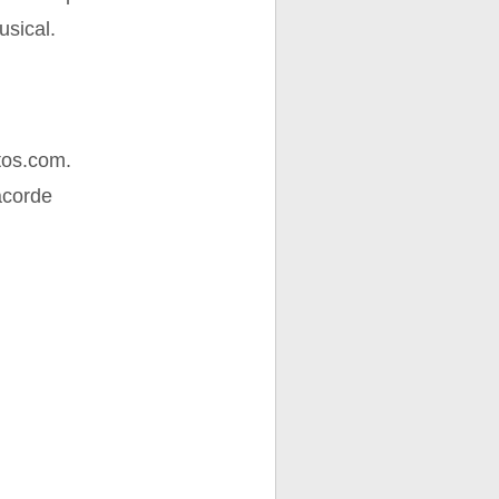
usical.
tos.com.
acorde