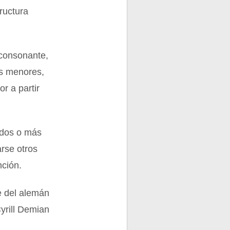
ructura
 consonante,
es menores,
r a partir
 dos o más
arse otros
ción.
e del alemán
yrill Demian