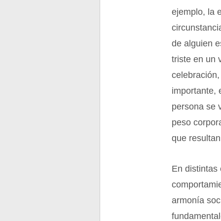
ejemplo, la 
circunstanci
de alguien e
triste en un 
celebración,
importante, 
persona se v
peso corpora
que resulta
En distintas
comportamien
armonía soci
fundamentale