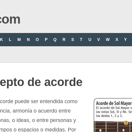
com
K
L
M
N
O
P
Q
R
S
T
U
V
W
X
Y
epto de acorde
acorde puede ser entendida como
ncia, armonía o acuerdo entre
nas, o ideas, o entre personas y
empos o espacios o medidas. Por