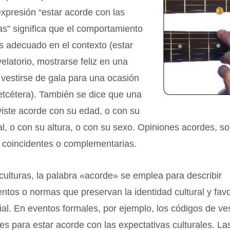
expresión “estar acorde con las
as” significa que el comportamiento
s adecuado en el contexto (estar
velatorio, mostrarse feliz en una
 vestirse de gala para una ocasión
etcétera). También se dice que una
iste acorde con su edad, o con su
l, o con su altura, o con su sexo. Opiniones acordes, s
n coincidentes o complementarias.
 culturas, la palabra «acorde» se emplea para describir
tos o normas que preservan la identidad cultural y fav
al. En eventos formales, por ejemplo, los códigos de v
s para estar acorde con las expectativas culturales. Las