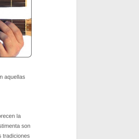
on aquellas
orecen la
estimenta son
 tradiciones