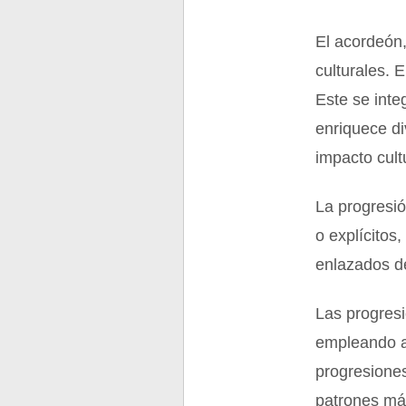
El acordeón,
culturales. 
Este se inte
enriquece di
impacto cult
La progresió
o explícitos
enlazados d
Las progres
empleando a
progresiones
patrones más